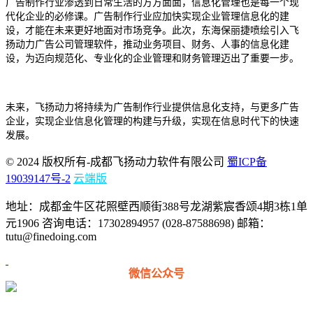
广告制作行业渗透到日常生活的方方面面
，信息化管理也是每一个现
代化企业的必修课。
广告制作行业应加快
实现企业管理信息化的建
设，才能在未来更好地面对市场竞争
。
此次，东海保丽捷喷绘引入
飞
扬动力广告公司管理软件
，推动业务项目
、
财务
、人事
的信息化建
设，为迈向规范化、专业化的企业管理和财务管理迈出了重要一步。
未来，
飞扬动力
将持续
为广告制作行业提供信息化支持
，与更多
广告
企业，实现企业信息化管理的构建与升级，实现在
信息
时代下
的快速
发展。
© 2024 版权所有-成都飞扬动力软件有限公司
蜀ICP备
19039147号-2
云端版
地址：成都金牛区花照壁西顺街388号龙湖紫宸香颂4期3栋1单
元1906 咨询电话：17302894957 (028-87588698) 邮箱：
tutu@finedoing.com
微信公众号