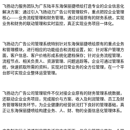
飞扬动力
服务团队
为
广东陆丰
东海保丽捷喷绘
打造专业的企业信息化
解决方案：通过引入
飞扬动力广告公司管理软件
，重点把控企业管理
核心
——
业务流程
管理和财务管理。通过对接原有的财务系统，实现
业务和财务的联动管理和实时监控，真正实现业务项目一体化。
飞扬动力广告公司管理系统
特别针对东海保丽捷喷绘原有的重点业务
和管理模块，进行相应的功能组合和流程设置，如：针对
客户管理
方
面，
客户
信息
、客户价格形成系统化建档保存
；针对
业务流程
管理，
流程节点
、
相关负责人
、资源管理、问题追踪等。企业可通过管理系
统，快速抓取所需的资料，实现对日常
业务
的全方位管理，在一个平
台即可实现企业整体运营管理。
飞扬动力广告公司管理软件
不仅对接企业原有的财务管理系统数据，
还联动企业业务项目，完成报价与方案、收入及利润管理、
员工及财
务
管理等财务环节，为企业健康的
经营
状况打下良好的管理基础，真
正让东海保丽捷喷绘构建业务、人、财、物的全面信息化管理体系。