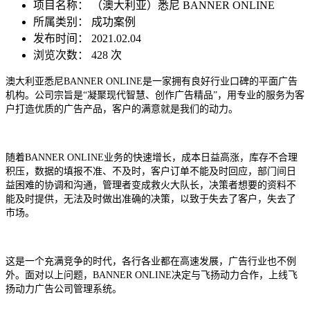
项目名称：
（澳大利亚）悉尼 BANNER ONLINE
所属类别： 成功案例
发布时间： 2021.02.04
浏览次数：
428 次
澳大利亚悉尼BANNER ONLINE是一家拥有良好行业口碑的平面广告
机构。
公司
宗旨是“凝聚现代智慧、创作广告精品”
，
用专业
的服务
为客
户打造优质的广告产品
，
客户的满意就是我们的动力。
随着
BANNER ONLINE
业务的快速增长，成本日益高涨，库存不合理
积压，数据的填报不准、不及时，客户订单不能及时回应，部门间日
益困难的协调和沟通，管理者变成救火大队长，决策者想要的资料不
能及时提供，无法及时做出准确的决策，以致于失去了客户，失去了
市场。
这是一个充满竞争的时代，各行各业都在高速发展，
广告
行业也不例
外。面对以上问题，
BANNER ONLINE
决定与
飞扬动力
合作，
上线飞
扬动力广告公司
管理系统。