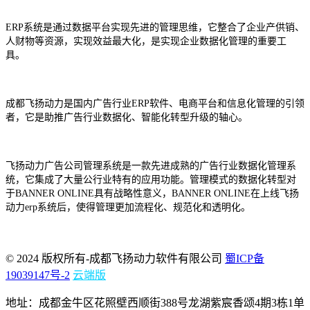
ERP
系统是通过数据平台实现先进的管理思维，它整合了企业产供销、
人财物等资源，实现效益最大化，是实现企业数据化管理的重要工
具。
成都飞扬动力
是国内
广告行业
ERP
软件、
电商平台和信息化管理
的引领
者，它是助推
广告
行业数据化、智能化转型升级的轴心。
飞扬动力广告公司
管理系统是一款先进成熟的
广告
行业数据化管理系
统，它集成了大量
公
行业特有的应用功能。
管理模式的数据化转型
对
于
BANNER ONLINE
具有战略性意义，
BANNER ONLINE
在上线飞扬
动力
erp
系统后
，使得管理更加流程化、规范化和透明化。
© 2024 版权所有-成都飞扬动力软件有限公司
蜀ICP备
19039147号-2
云端版
地址：成都金牛区花照壁西顺街388号龙湖紫宸香颂4期3栋1单