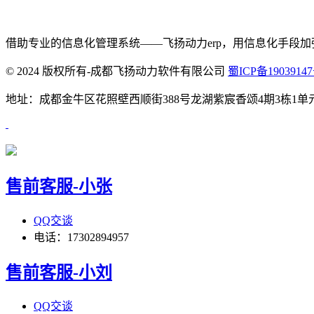
借助专业的信息化管理系统
——飞扬动力erp，用信息化手
© 2024 版权所有-成都飞扬动力软件有限公司
蜀ICP备19039147
地址：成都金牛区花照壁西顺街388号龙湖紫宸香颂4期3栋1单元1906 咨询电话：
售前客服-小张
QQ交谈
电话：17302894957
售前客服-小刘
QQ交谈