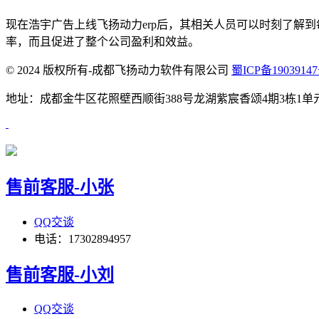
现在浩宇广告
上线飞扬动力
erp
后
，其相关人员可以时刻了解到
率，而且促进了整个公司盈利和效益。
© 2024 版权所有-成都飞扬动力软件有限公司
蜀ICP备19039147
地址：成都金牛区花照壁西顺街388号龙湖紫宸香颂4期3栋1单元1906 咨询电话：
售前客服-小张
QQ交谈
电话：17302894957
售前客服-小刘
QQ交谈