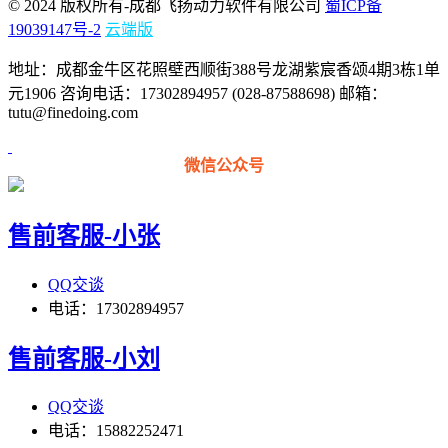
© 2024 版权所有-成都飞扬动力软件有限公司
蜀ICP备
19039147号-2
云端版
地址：成都金牛区花照壁西顺街388号龙湖紫宸香颂4期3栋1单
元1906 咨询电话：17302894957 (028-87588698) 邮箱：
tutu@finedoing.com
微信公众号
售前客服-小张
QQ交谈
电话：17302894957
售前客服-小刘
QQ交谈
电话：15882252471