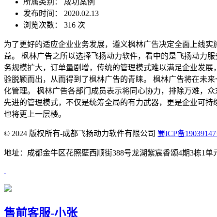
所属类别： 成功案例
发布时间： 2020.02.13
浏览次数：
316 次
为了更好的适应企业业务发展，遵义枫林广告决定全面上线实
益。 枫林广告之所以选择飞扬动力软件，看中的是飞扬动力服
务规模扩大，订单量剧增，传统的管理模式难以满足企业发展
验脱颖而出，从而得到了枫林广告的青睐。 枫林广告将在未
化管理。 枫林广告各部门成员表示将同心协力，排除万难，众
先进的管理模式，不仅是统筹全局的有力武器，更是企业可持
也将更上一层楼。
© 2024 版权所有-成都飞扬动力软件有限公司
蜀ICP备19039147
地址：成都金牛区花照壁西顺街388号龙湖紫宸香颂4期3栋1单元1906 咨询电话：
售前客服-小张