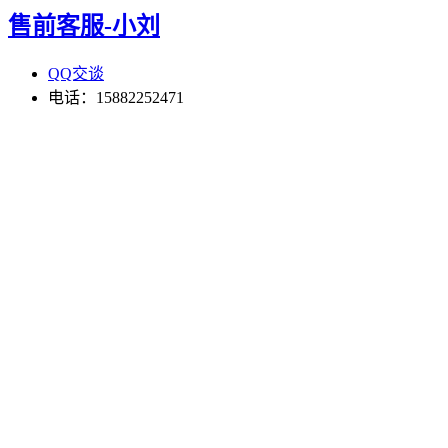
售前客服-小刘
QQ交谈
电话：15882252471