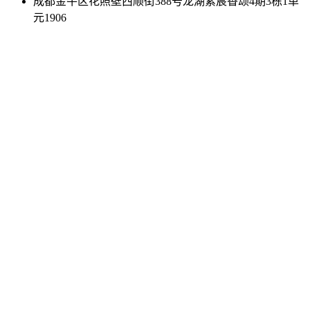
成都金牛区花照壁西顺街388号龙湖紫宸香颂4期3栋1单
元1906